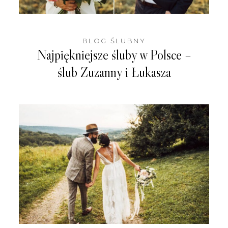
BLOG
KONTAKT
BLOG ŚLUBNY
Najpiękniejsze śluby w Polsce –
ślub Zuzanny i Łukasza
WEDDING IN POLAND