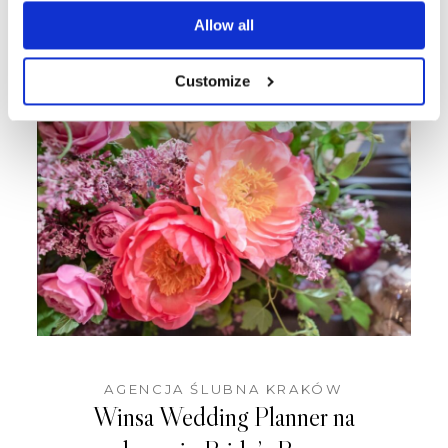
Cedronu koło Krakowa –
Allow all
romantycznie i elegancko.
Customize
AGENCJA ŚLUBNA KRAKÓW
Winsa Wedding Planner na