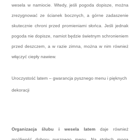
wesela w namiocie. Wtedy, jeśli pogoda dopisze, można
zrezygnować ze ścianek bocznych, a górne zadaszenie
skutecznie chroni przed promieniami słońca. Jeśli jednak
pogoda nie dopisze, namiot będzie świetnym schronieniem
przed deszczem, a w razie zimna, można w nim również
włączyć ciepły nawiew.
Uroczystość latem – gwarancja pysznego menu i pięknych
dekoracji
Organizacja ślubu i wesela latem
daje również
możliwość doboru pysznego menu. Na stołach mogą