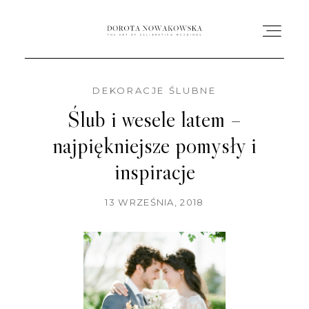
DEKORACJE ŚLUBNE
HOME
Ślub i wesele latem –
najpiękniejsze pomysły i
O MNIE
inspiracje
OFERTA
13 WRZEŚNIA, 2018
AC ACADEMY
PORTFOLIO