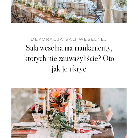
BLOG
KONTAKT
DEKORACJA SALI WESELNEJ
WEDDING IN POLAND
Sala weselna ma mankamenty,
których nie zauważyliście? Oto
jak je ukryć