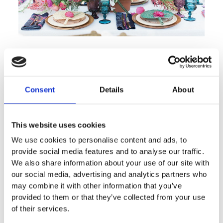
DEKORACJA ŚLUBNA
Kameralne przyjecie weselne z
Consent
Details
About
piękną oprawą florystyczną.
This website uses cookies
We use cookies to personalise content and ads, to
provide social media features and to analyse our traffic.
We also share information about your use of our site with
our social media, advertising and analytics partners who
may combine it with other information that you’ve
provided to them or that they’ve collected from your use
of their services.