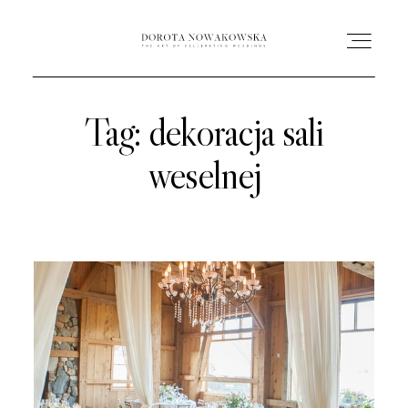
Tag: dekoracja sali
HOME
weselnej
O MNIE
OFERTA
AC ACADEMY
PORTFOLIO